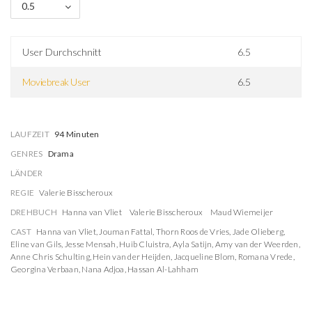
0.5
User Durchschnitt
6.5
Moviebreak User
6.5
LAUFZEIT
94 Minuten
GENRES
Drama
LÄNDER
REGIE
Valerie Bisscheroux
DREHBUCH
Hanna van Vliet
Valerie Bisscheroux
Maud Wiemeijer
CAST
Hanna van Vliet
,
Jouman Fattal
,
Thorn Roos de Vries
,
Jade Olieberg
,
Eline van Gils
,
Jesse Mensah
,
Huib Cluistra
,
Ayla Satijn
,
Amy van der Weerden
,
Anne Chris Schulting
,
Hein van der Heijden
,
Jacqueline Blom
,
Romana Vrede
,
Georgina Verbaan
,
Nana Adjoa
,
Hassan Al-Lahham