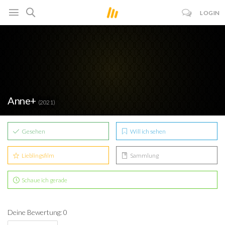
LOGIN
Anne+
(2021)
Gesehen
Will ich sehen
Lieblingsfilm
Sammlung
Schaue ich gerade
Deine Bewertung: 0