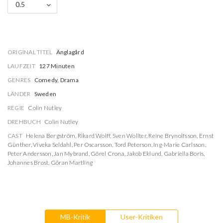
0.5
ORIGINAL TITEL
Änglagård
LAUFZEIT
127 Minuten
GENRES
Comedy, Drama
LÄNDER
Sweden
REGIE
Colin Nutley
DREHBUCH
Colin Nutley
CAST
Helena Bergström
,
Rikard Wolff
,
Sven Wollter
,
Reine Brynolfsson
,
Ernst
Günther
,
Viveka Seldahl
,
Per Oscarsson
,
Tord Peterson
,
Ing-Marie Carlsson
,
Peter Andersson
,
Jan Mybrand
,
Görel Crona
,
Jakob Eklund
,
Gabriella Boris
,
Johannes Brost
,
Göran Martling
MB-Kritik
User-Kritiken