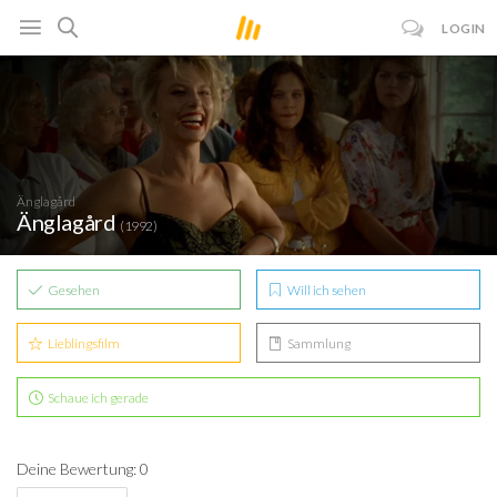
LOGIN
Änglagård
Änglagård
(1992)
Gesehen
Will ich sehen
Lieblingsfilm
Sammlung
Schaue ich gerade
Deine Bewertung: 0