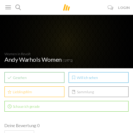
LOGIN
Women in Revolt
Andy Warhols Women
(1971)
Gesehen
Will ich sehen
Lieblingsfilm
Sammlung
Schaue ich gerade
Deine Bewertung: 0