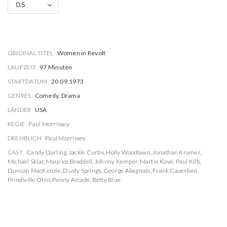
0.5
ORIGINAL TITEL
Women in Revolt
LAUFZEIT
97 Minuten
STARTDATUM
20.09.1973
GENRES
Comedy, Drama
LÄNDER
USA
REGIE
Paul Morrissey
DREHBUCH
Paul Morrissey
CAST
Candy Darling
,
Jackie Curtis
,
Holly Woodlawn
,
Jonathan Kramer
,
Michael Sklar
,
Maurice Braddell
,
Johnny Kemper
,
Martin Kove
,
Paul Kilb
,
Duncan MacKenzie
,
Dusty Springs
,
George Abagnalo
,
Frank Cavestani
,
Prindiville Ohio
,
Penny Arcade
,
Betty Blue