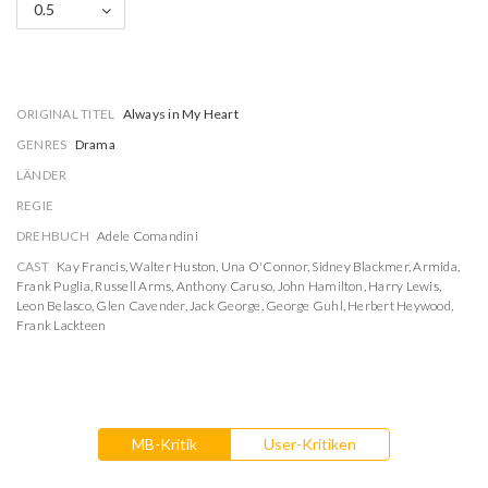
0.5
ORIGINAL TITEL
Always in My Heart
GENRES
Drama
LÄNDER
REGIE
DREHBUCH
Adele Comandini
CAST
Kay Francis
,
Walter Huston
,
Una O'Connor
,
Sidney Blackmer
,
Armida
,
Frank Puglia
,
Russell Arms
,
Anthony Caruso
,
John Hamilton
,
Harry Lewis
,
Leon Belasco
,
Glen Cavender
,
Jack George
,
George Guhl
,
Herbert Heywood
,
Frank Lackteen
MB-Kritik
User-Kritiken