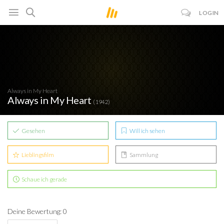
LOGIN
Always in My Heart
Always in My Heart
(1942)
Gesehen
Will ich sehen
Lieblingsfilm
Sammlung
Schaue ich gerade
Deine Bewertung: 0