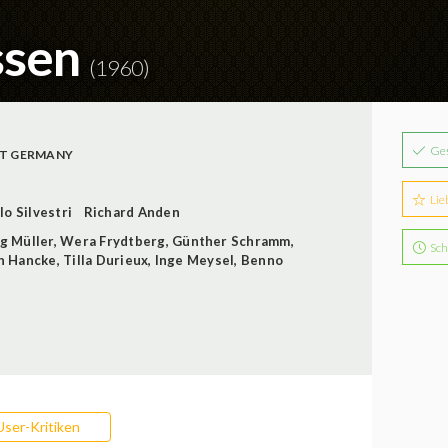
assen
(1960)
Ge
T GERMANY
Lie
lo Silvestri
Richard Anden
g Müller
,
Wera Frydtberg
,
Günther Schramm
,
Sch
h Hancke
,
Tilla Durieux
,
Inge Meysel
,
Benno
User-Kritiken