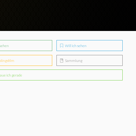
sehen
Will ich sehen
blingsfilm
Sammlung
aue ich gerade