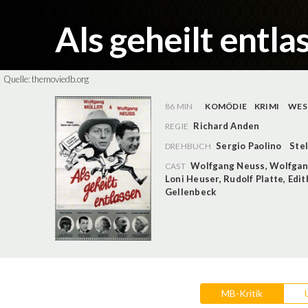
Als geheilt entl
Quelle:
themoviedb.org
86 MIN
KOMÖDIE
KRIMI
WES
Richard Anden
REGIE
Sergio Paolino
Stel
DREHBUCH
Wolfgang Neuss
,
Wolfgan
CAST
Loni Heuser
,
Rudolf Platte
,
Edit
Gellenbeck
MB-Kritik