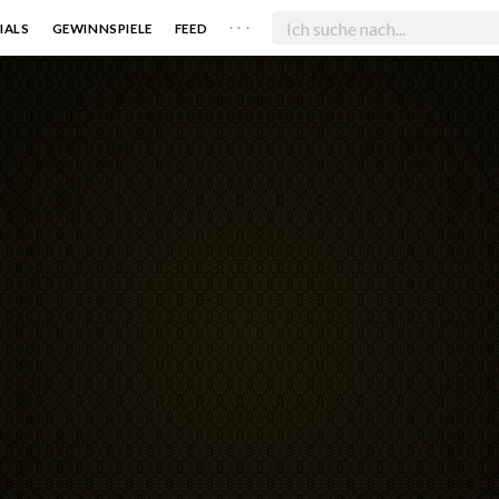
. . .
IALS
GEWINNSPIELE
FEED