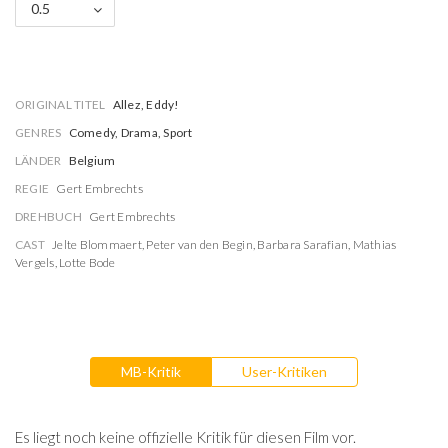
0.5
ORIGINAL TITEL
Allez, Eddy!
GENRES
Comedy, Drama, Sport
LÄNDER
Belgium
REGIE
Gert Embrechts
DREHBUCH
Gert Embrechts
CAST
Jelte Blommaert
,
Peter van den Begin
,
Barbara Sarafian
,
Mathias
Vergels
,
Lotte Bode
MB-Kritik
User-Kritiken
Es liegt noch keine offizielle Kritik für diesen Film vor.