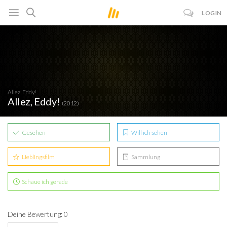
LOGIN
Allez, Eddy!
Allez, Eddy!
(2012)
Gesehen
Will ich sehen
Lieblingsfilm
Sammlung
Schaue ich gerade
Deine Bewertung: 0