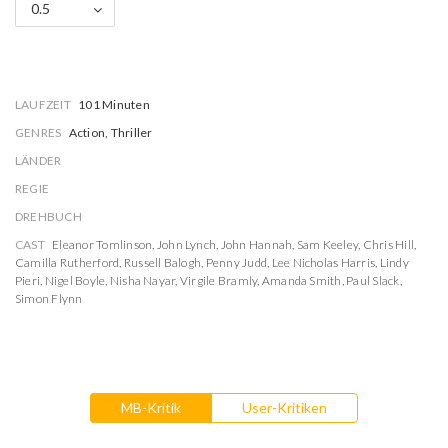
0.5
LAUFZEIT
101 Minuten
GENRES
Action, Thriller
LÄNDER
REGIE
DREHBUCH
CAST
Eleanor Tomlinson
,
John Lynch
,
John Hannah
,
Sam Keeley
,
Chris Hill
,
Camilla Rutherford
,
Russell Balogh
,
Penny Judd
,
Lee Nicholas Harris
,
Lindy
Pieri
,
Nigel Boyle
,
Nisha Nayar
,
Virgile Bramly
,
Amanda Smith
,
Paul Slack
,
Simon Flynn
MB-Kritik
User-Kritiken