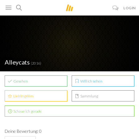
LOGIN
Alleycats
(2016)
Gesehen
Will ich sehen
Lieblingsfilm
Sammlung
Schaue ich gerade
Deine Bewertung: 0