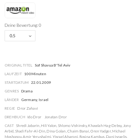
Deine Bewertung: 0
0.5
ORIGINAL TITEL
Sof Shavua B'Tel Aviv
LAUFZEIT
100 Minuten
STARTDATUM
22.01.2009
GENRES
Drama
LÄNDER
Germany, Israel
REGIE
Dror Zahavi
DREHBUCH
Ido Dror
Jonatan Dror
CAST
Shredi Jabarin
,
Hili Yalon
,
Shlomo Vishinsky
,
Khawlah Hag-Debsy
,
Jony
Arbid
,
Shadi Fahr-Al-Din
,
Dina Golan
,
Chaim Banai
,
Oren Yadger
,
Michael
Moshonov
,
Amir Yerushalmi
,
Yisrael Aharoni
,
Rosina Kambus
,
Dani Israelis
,