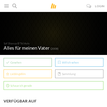
LOGIN
Sof Shavua B'Tel Aviv
Alles für meinen Vater
(2008)
Gesehen
Will ich sehen
Lieblingsfilm
Sammlung
Schaue ich gerade
VERFÜGBAR AUF