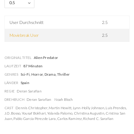
0.5
User Durchschnitt
2.5
Moviebreak User
2.5
ORIGINAL TITEL
Alien Predator
LAUFZEIT
87 Minuten
GENRES
Sci-Fi, Horror, Drama, Thriller
LÄNDER
Spain
REGIE
Deran Sarafian
DREHBUCH
Deran Sarafian
Noah Bloch
CAST
Dennis Christopher
,
Martin Hewitt
,
Lynn-Holly Johnson
,
Luis Prendes
,
J.O. Bosso
,
Yousaf Bokhari
,
Yolanda Palomo
,
Christina Augustin
,
Cristina San
Juan
,
Pablo García Pérez de Lara
,
Carlos Ramírez
,
Richard C. Sarafian