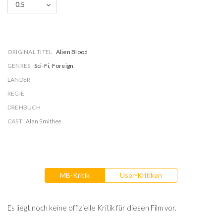
0.5
ORIGINAL TITEL
Alien Blood
GENRES
Sci-Fi, Foreign
LÄNDER
REGIE
DREHBUCH
CAST
Alan Smithee
MB-Kritik
User-Kritiken
Es liegt noch keine offizielle Kritik für diesen Film vor.