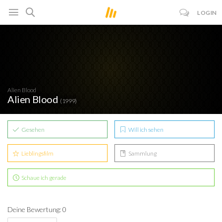
LOGIN
Alien Blood
Alien Blood
(1999)
Gesehen
Will ich sehen
Lieblingsfilm
Sammlung
Schaue ich gerade
Deine Bewertung: 0