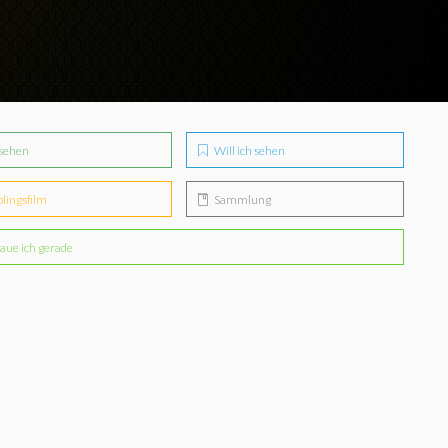
sehen
Will ich sehen
blingsfilm
Sammlung
aue ich gerade