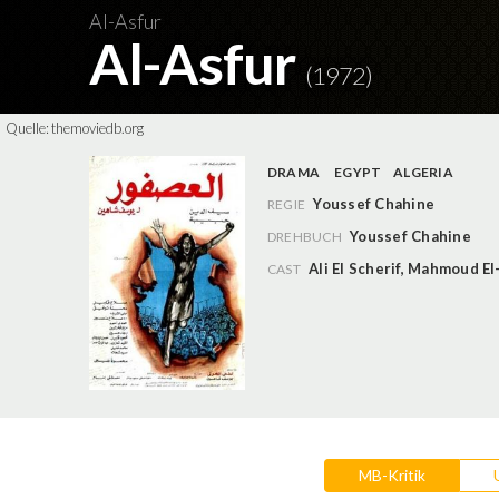
Al-Asfur
Al-Asfur
(1972)
Quelle:
themoviedb.org
DRAMA
EGYPT
ALGERIA
Youssef Chahine
REGIE
Youssef Chahine
DREHBUCH
Ali El Scherif
,
Mahmoud El
CAST
MB-Kritik