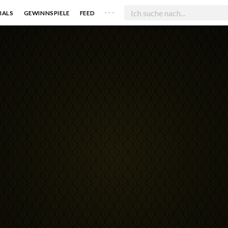
. . .
IALS
GEWINNSPIELE
FEED