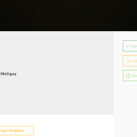
Ge
Lie
-Meliguy
Sch
User-Kritiken