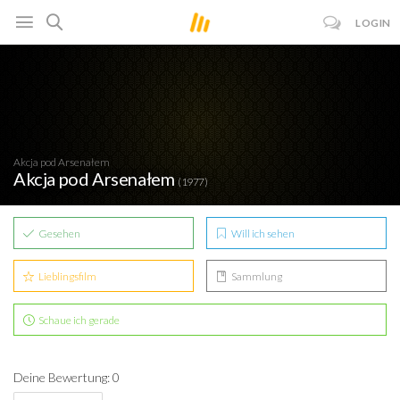
LOGIN
Akcja pod Arsenałem
Akcja pod Arsenałem
(1977)
Gesehen
Will ich sehen
Lieblingsfilm
Sammlung
Schaue ich gerade
Deine Bewertung: 0