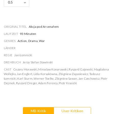
0.5
ORIGINAL TITEL
Akcja pod Arsenałem
LAUFZEIT
93 Minuten
GENRES
Action, Drama, War
LÄNDER
REGIE
Jan Łomnicki
DREHBUCH
Jerzy Stefan Stawinski
CAST
Cezary Morawski
,
Miroslaw Konarowski
,
Ryszard Gajewski
,
Magdalena
Wollejko
,
Jan Englert
,
Lidia Korsakówna
,
Zbigniew Zapasiewicz
,
Tadeusz
Łomnicki
,
Karl Sturm
,
Werner Toelke
,
Zbigniew Sawan
,
Jan Czechowicz
,
Piotr
Dejmek
,
Ryszard Dreger
,
Adam Ferency
,
Piotr Krasicki
MB-Kritik
User-Kritiken