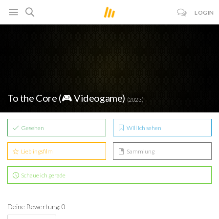
LOGIN
To the Core (🎮 Videogame)
(2023)
Gesehen
Will ich sehen
Lieblingsfilm
Sammlung
Schaue ich gerade
Deine Bewertung: 0