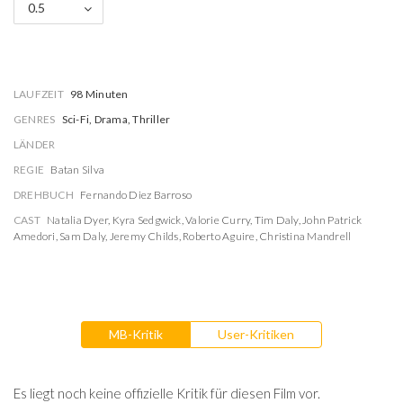
0.5
LAUFZEIT
98 Minuten
GENRES
Sci-Fi, Drama, Thriller
LÄNDER
REGIE
Batan Silva
DREHBUCH
Fernando Diez Barroso
CAST
Natalia Dyer
,
Kyra Sedgwick
,
Valorie Curry
,
Tim Daly
,
John Patrick
Amedori
,
Sam Daly
,
Jeremy Childs
,
Roberto Aguire
,
Christina Mandrell
MB-Kritik
User-Kritiken
Es liegt noch keine offizielle Kritik für diesen Film vor.