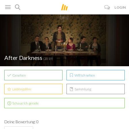
LOGIN
After Darkness
(2019)
Gesehen
Will ich sehen
Lieblingsfilm
Sammlung
Schaue ich gerade
Deine Bewertung: 0