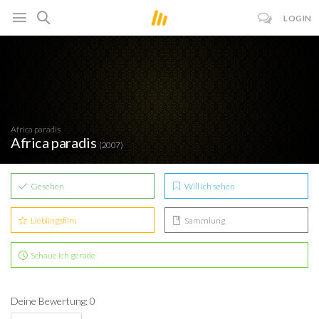
LOGIN
Africa paradis
Africa paradis
(2007)
Gesehen
Will ich sehen
Lieblingsfilm
Sammlung
Schaue ich gerade
Deine Bewertung: 0