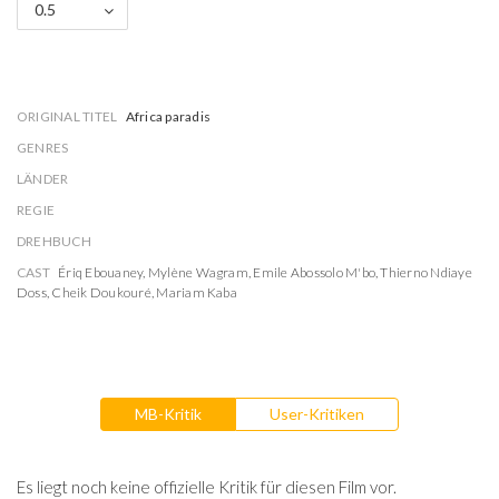
0.5
ORIGINAL TITEL
Africa paradis
GENRES
LÄNDER
REGIE
DREHBUCH
CAST
Ériq Ebouaney
,
Mylène Wagram
,
Emile Abossolo M'bo
,
Thierno Ndiaye
Doss
,
Cheik Doukouré
,
Mariam Kaba
MB-Kritik
User-Kritiken
Es liegt noch keine offizielle Kritik für diesen Film vor.