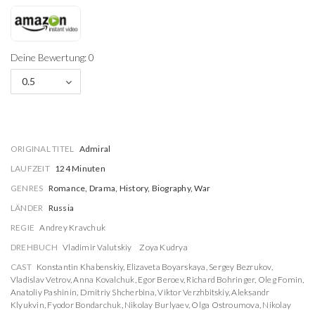
Deine Bewertung: 0
0.5
ORIGINAL TITEL
Admiral
LAUFZEIT
124 Minuten
GENRES
Romance, Drama, History, Biography, War
LÄNDER
Russia
REGIE
Andrey Kravchuk
DREHBUCH
Vladimir Valutskiy
Zoya Kudrya
CAST
Konstantin Khabenskiy
,
Elizaveta Boyarskaya
,
Sergey Bezrukov
,
Vladislav Vetrov
,
Anna Kovalchuk
,
Egor Beroev
,
Richard Bohringer
,
Oleg Fomin
,
Anatoliy Pashinin
,
Dmitriy Shcherbina
,
Viktor Verzhbitskiy
,
Aleksandr
Klyukvin
,
Fyodor Bondarchuk
,
Nikolay Burlyaev
,
Olga Ostroumova
,
Nikolay