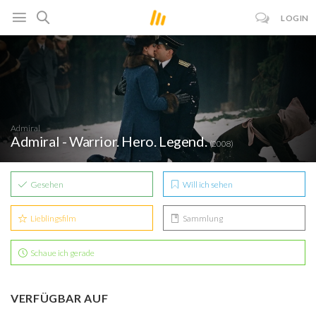
LOGIN
Admiral
Admiral - Warrior. Hero. Legend.
(2008)
Gesehen
Will ich sehen
Lieblingsfilm
Sammlung
Schaue ich gerade
VERFÜGBAR AUF