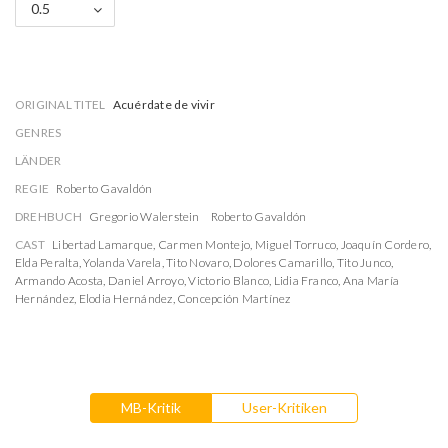
0.5
ORIGINAL TITEL
Acuérdate de vivir
GENRES
LÄNDER
REGIE
Roberto Gavaldón
DREHBUCH
Gregorio Walerstein
Roberto Gavaldón
CAST
Libertad Lamarque
,
Carmen Montejo
,
Miguel Torruco
,
Joaquín Cordero
,
Elda Peralta
,
Yolanda Varela
,
Tito Novaro
,
Dolores Camarillo
,
Tito Junco
,
Armando Acosta
,
Daniel Arroyo
,
Victorio Blanco
,
Lidia Franco
,
Ana María
Hernández
,
Elodia Hernández
,
Concepción Martínez
MB-Kritik
User-Kritiken