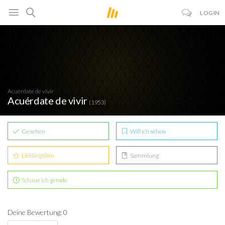
LOGIN
Acuérdate de vivir
Acuérdate de vivir
(1953)
Gesehen
Will ich sehen
Lieblingsfilm
Sammlung
Schaue ich gerade
Deine Bewertung: 0