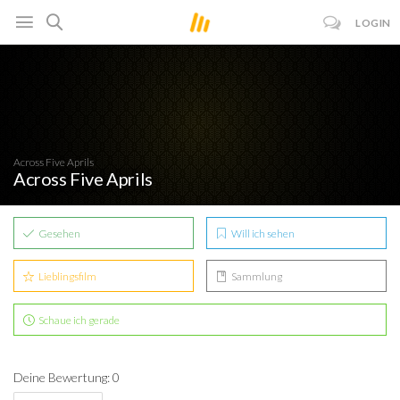
LOGIN
Across Five Aprils
Across Five Aprils
Gesehen
Will ich sehen
Lieblingsfilm
Sammlung
Schaue ich gerade
Deine Bewertung: 0