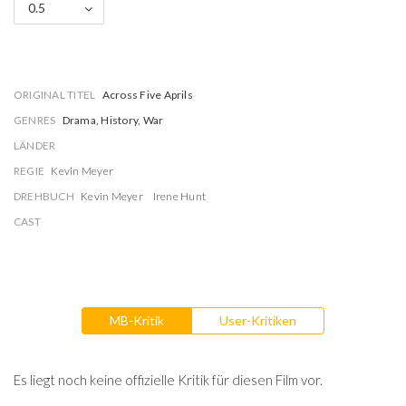
0.5
ORIGINAL TITEL
Across Five Aprils
GENRES
Drama, History, War
LÄNDER
REGIE
Kevin Meyer
DREHBUCH
Kevin Meyer
Irene Hunt
CAST
MB-Kritik
User-Kritiken
Es liegt noch keine offizielle Kritik für diesen Film vor.