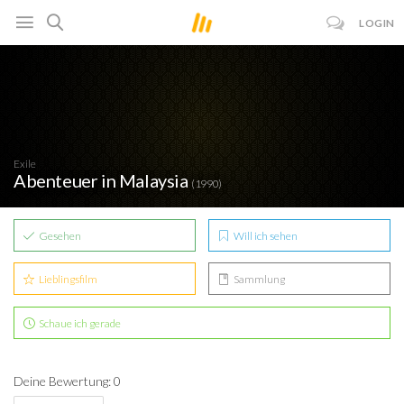
LOGIN
Exile
Abenteuer in Malaysia
(1990)
Gesehen
Will ich sehen
Lieblingsfilm
Sammlung
Schaue ich gerade
Deine Bewertung: 0