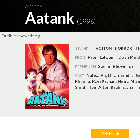
Aatank
Aatank
(1996)
Quelle:
themoviedb.org
113 MIN
ACTION
HORROR
TH
Prem Lalwani
Desh Muk
REGIE
Sachin Bhowmick
DREHBUCH
Nafisa Ali
,
Dharmendra
,
Gi
CAST
Khanna
,
Ravi Kishan
,
Hema Mali
Singh
,
Tom Alter
,
Brahmachari
,
MB-Kritik