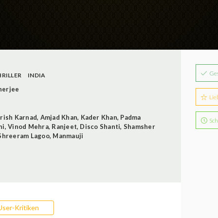
Ge
RILLER
INDIA
herjee
Lie
rish Karnad
,
Amjad Khan
,
Kader Khan
,
Padma
Sch
ni
,
Vinod Mehra
,
Ranjeet
,
Disco Shanti
,
Shamsher
Shreeram Lagoo
,
Manmauji
User-Kritiken