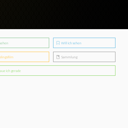
sehen
Will ich sehen
blingsfilm
Sammlung
aue ich gerade