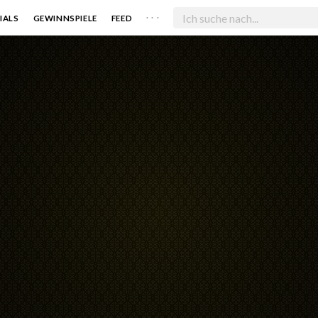
. . .
IALS
GEWINNSPIELE
FEED