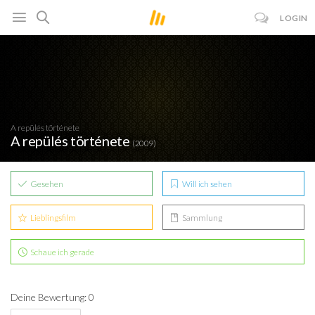
LOGIN
A repülés története
A repülés története
(2009)
Gesehen
Will ich sehen
Lieblingsfilm
Sammlung
Schaue ich gerade
Deine Bewertung: 0