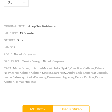
0.5
ORIGINAL TITEL
A repülés története
LAUFZEIT
15 Minuten
GENRES
Short
LÄNDER
REGIE
Bálint Kenyeres
DREHBUCH
Tamás Beregi
Bálint Kenyeres
CAST
Marie Mure
,
Julianna Mrvová
,
Júlia Nyakó
,
Caroline Mathieu
,
Dénes
Nagy
,
János Kalmár
,
Kálmán Kovács
,
Mari Nagy
,
András Jeles
,
Andreas Leupold
,
László Babarczy
,
László Babarczy
,
Emmanuel Agneray
,
Bence Kertész
,
Eszter
Adorján
,
Tamás Hutlassa
MB-Kritik
User-Kritiken