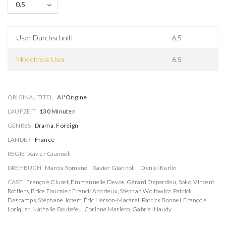
0.5
User Durchschnitt
6.5
Moviebreak User
6.5
ORIGINAL TITEL
A l'Origine
LAUFZEIT
130 Minuten
GENRES
Drama, Foreign
LÄNDER
France
REGIE
Xavier Giannoli
DREHBUCH
Marcia Romano
Xavier Giannoli
Daniel Karlin
CAST
François Cluzet
,
Emmanuelle Devos
,
Gérard Depardieu
,
Soko
,
Vincent
Rottiers
,
Brice Fournier
,
Franck Andrieux
,
Stéphan Wojtowicz
,
Patrick
Descamps
,
Stéphane Jobert
,
Éric Herson-Macarel
,
Patrick Bonnel
,
François
Loriquet
,
Nathalie Boutefeu
,
Corinne Masiero
,
Gabriel Naudy