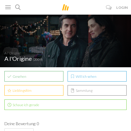
LOGIN
A l'Origine
A l'Origine
(2009)
Gesehen
Will ich sehen
Lieblingsfilm
Sammlung
Schaue ich gerade
Deine Bewertung: 0