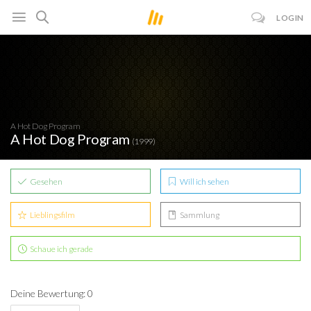
LOGIN
A Hot Dog Program
A Hot Dog Program
(1999)
Gesehen
Will ich sehen
Lieblingsfilm
Sammlung
Schaue ich gerade
Deine Bewertung: 0