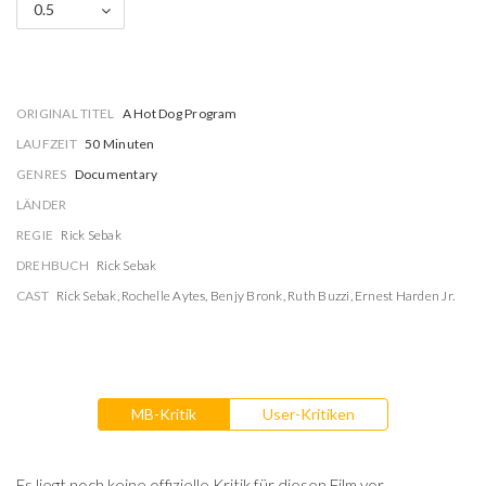
0.5
ORIGINAL TITEL
A Hot Dog Program
LAUFZEIT
50 Minuten
GENRES
Documentary
LÄNDER
REGIE
Rick Sebak
DREHBUCH
Rick Sebak
CAST
Rick Sebak
,
Rochelle Aytes
,
Benjy Bronk
,
Ruth Buzzi
,
Ernest Harden Jr.
MB-Kritik
User-Kritiken
Es liegt noch keine offizielle Kritik für diesen Film vor.