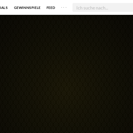
. . .
IALS
GEWINNSPIELE
FEED