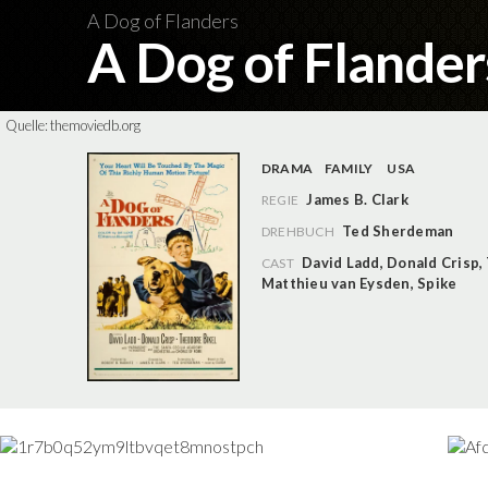
A Dog of Flanders
A Dog of Flande
Quelle:
themoviedb.org
DRAMA
FAMILY
USA
James B. Clark
REGIE
Ted Sherdeman
DREHBUCH
David Ladd
,
Donald Crisp
,
CAST
Matthieu van Eysden
,
Spike