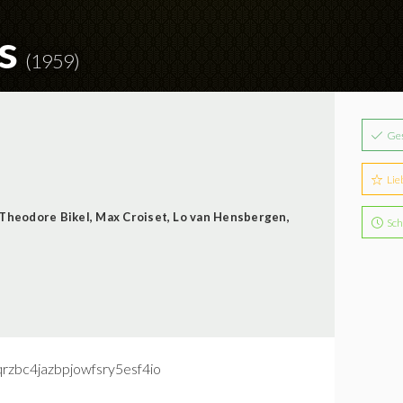
rs
(1959)
Ge
Lie
Theodore Bikel
,
Max Croiset
,
Lo van Hensbergen
,
Sch