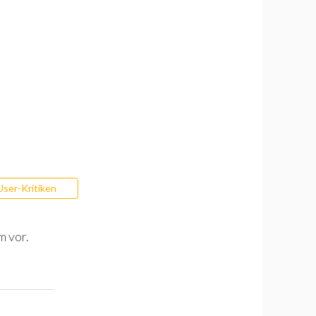
User-Kritiken
m vor.