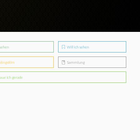
sehen
Will ich sehen
blingsfilm
Sammlung
aue ich gerade