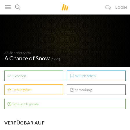
LOGIN
A Chance of Snow
A Chance of Snow
(1998)
Gesehen
Will ich sehen
Lieblingsfilm
Sammlung
Schaue ich gerade
VERFÜGBAR AUF