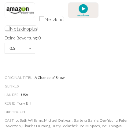
Deine Bewertung: 0
0.5
ORIGINAL TITEL
A Chance of Snow
GENRES
LÄNDER
USA
REGIE
Tony Bill
DREHBUCH
CAST
JoBeth Williams
,
Michael Ontkean
,
Barbara Barrie
,
Dey Young
,
Peter
Syvertsen
,
Charles Durning
,
Buffy Sedlachek
,
Joe Minjares
,
Joel Thingvall