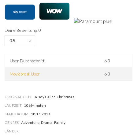
Deine Bewertung: 0
0.5
User Durchschnitt
6.3
Moviebreak User
6.3
ORIGINAL TITEL
A Boy Called Christmas
LAUFZEIT
106 Minuten
STARTDATUM
18.11.2021
GENRES
Adventure, Drama, Family
LÄNDER