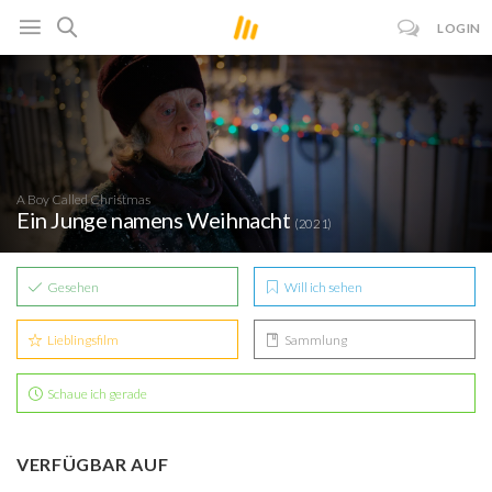
LOGIN
A Boy Called Christmas
Ein Junge namens Weihnacht
(2021)
Gesehen
Will ich sehen
Lieblingsfilm
Sammlung
Schaue ich gerade
VERFÜGBAR AUF