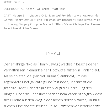
REGIE
Gil Kenan
DREHBUCH
Gil Kenan
Ol Parker
Matt Haig
CAST
Maggie Smith
,
Isabella O'Sullivan
,
Joel Fry
,
Eden Lawrence
,
Ayomide
Garrick
,
Henry Lawfull
,
Michiel Huisman
,
Jim Broadbent
,
Rune Temte
,
Philip
Lenkowsky
,
Gregory Gudgeon
,
Michael Pitthan
,
Václav Chalupa
,
Dan Brown
,
Robert Russell
,
John Comer
INHALT
Der elfjährige Nikolas (Henry Lawfull) wächst in bescheidenen
Verhältnissen in einer kleinen Holzhütte mitten in Finnland auf.
Als sein Vater Joel (Michiel Huisman) aufbricht, um das
sagenhafte Dorf „Wichtelgrund“ zu finden, übernimmt die
grantige Tante Carlotta (Kristen Wiig) die Betreuung des
Jungen. Doch die Sehnsucht nach seinem Vater ist so groß, dass
sich Nikolas auf den Weg in den hohen Norden macht, um ihn zu
suchen. Eine abenteuerliche Reise, umgeben von jeder Menge