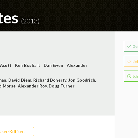
tes
(2013)
Ge
Lie
 Acutt
Ken Boshart
Dan Ewen
Alexander
Sch
man
,
David Diem
,
Richard Doherty
,
Jon Goodrich
,
d Morse
,
Alexander Roy
,
Doug Turner
User-Kritiken