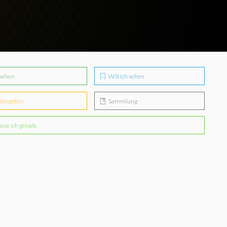
sehen
Will ich sehen
blingsfilm
Sammlung
aue ich gerade