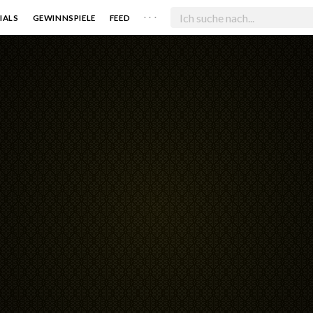
. . .
IALS
GEWINNSPIELE
FEED