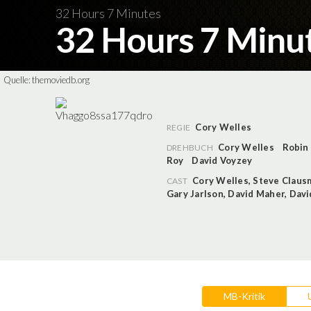
32 Hours 7 Minutes
32 Hours 7 Minu
Quelle:
themoviedb.org
Cory Welles
REGIE
Cory Welles
Robin
DREHBUCH
Roy
David Voyzey
Cory Welles
,
Steve Claus
CAST
Gary Jarlson
,
David Maher
,
Davi
MB-Kritik