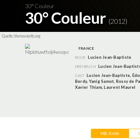
30° Couleur
30° Couleur
(2012)
Quelle:
themoviedb.org
FRANCE
Lucien Jean-Baptiste
REGIE
Lucien Jean-Baptist
DREHBUCH
Lucien Jean-Baptiste
,
Édo
CAST
Berdy
,
Yanig Samot
,
Rossy de P
Xavier Thiam
,
Laurent Maurel
MB-Kritik