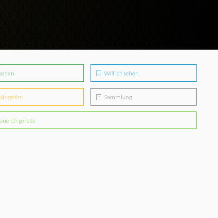
sehen
Will ich sehen
blingsfilm
Sammlung
aue ich gerade