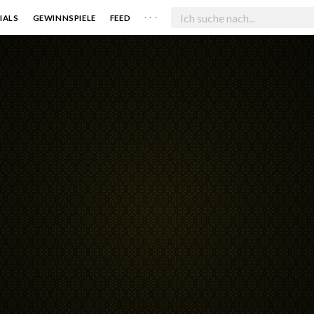
. . .
IALS
GEWINNSPIELE
FEED