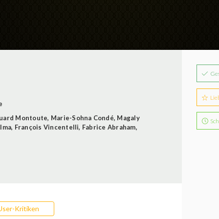
Ge
Lie
e
uard Montoute
,
Marie-Sohna Condé
,
Magaly
Sch
alma
,
François Vincentelli
,
Fabrice Abraham
,
User-Kritiken