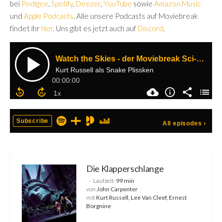
bei
Podigee
,
Spotify
,
Deezer
,
YouTube
sowie
Amazon Music
und
Apple Podcasts
. Alle unsere Podcasts auf Moviebreak
findet ihr
hier
. Uns gibt es jetzt auch auf
Discord
.
Die Klapperschlange
Laufzeit:
99 min
von
John Carpenter
mit
Kurt Russell, Lee Van Cleef, Ernest
Borgnine