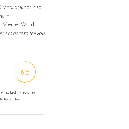
 Drehbuchautorin so
ma im
er Vierten Wand
, I’m here to tell you
6.5
ner palästinensischen
achzeichnet.