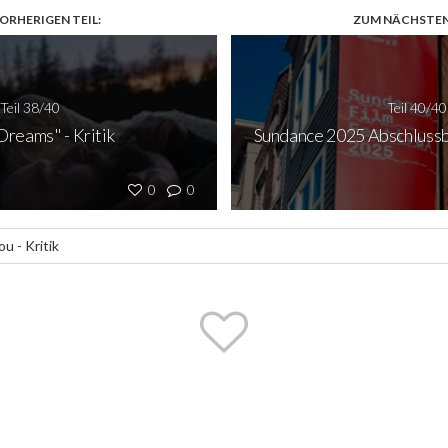
ORHERIGEN TEIL:
ZUM NÄCHSTEN 
Teil 38/40
Teil 40/40
Dreams" - Kritik
Sundance 2025 Abschlussb
0
0
ou - Kritik