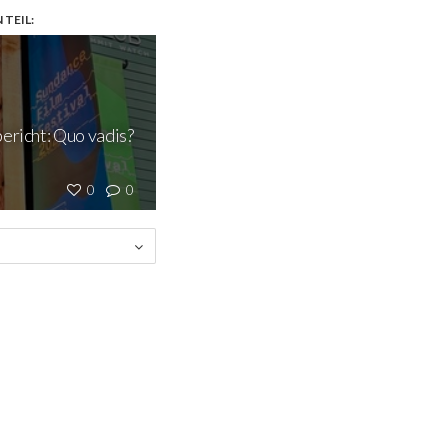
TEIL:
ericht: Quo vadis?
0
0