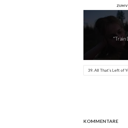
ZUM V
"Train 
39. All That’s Left of Y
KOMMENTARE