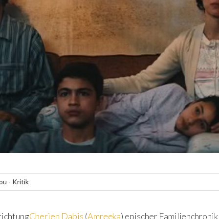
ou - Kritik
richtung
Cherien Dabis
(
Amreeka
) epischer Familienchronik