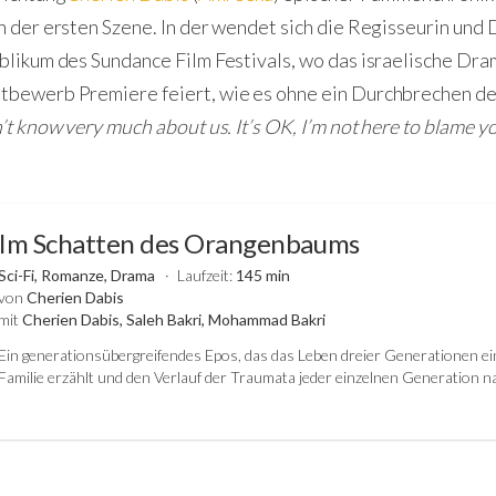
n der ersten Szene. In der wendet sich die Regisseurin und
blikum des Sundance Film Festivals, wo das israelische Dra
tbewerb Premiere feiert, wie es ohne ein Durchbrechen d
t know very much about us. It’s OK, I’m not here to blame you
Im Schatten des Orangenbaums
Sci-Fi, Romanze, Drama
Laufzeit:
145 min
von
Cherien Dabis
mit
Cherien Dabis, Saleh Bakri, Mohammad Bakri
Ein generationsübergreifendes Epos, das das Leben dreier Generationen ei
Familie erzählt und den Verlauf der Traumata jeder einzelnen Generation n