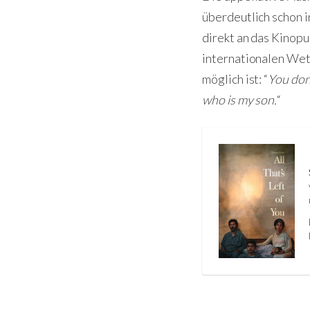
überdeutlich schon i
direkt an das Kinopu
internationalen Wet
möglich ist: “
You don’
who is my son.
“