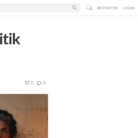
BEITRETEN
LOGIN
itik
0
0