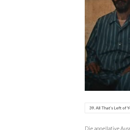
39. All That’s Left of Y
Die appellative Aus