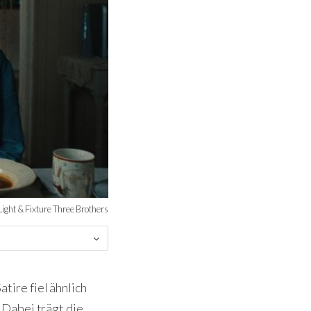
ight & Fixture Three Brothers
ire fiel ähnlich
 Dabei trägt die