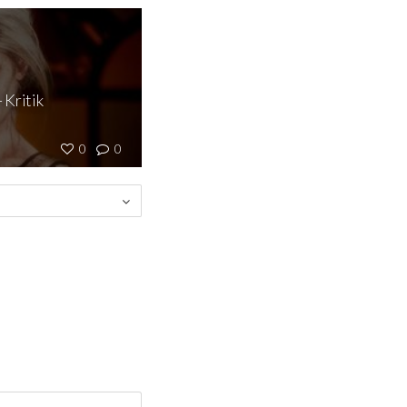
 Kritik
0
0