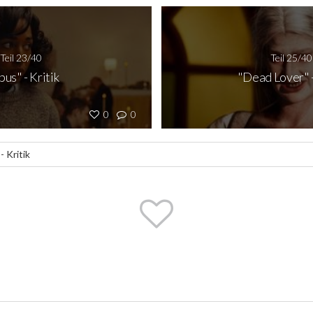
Teil 23/40
Teil 25/40
us" - Kritik
"Dead Lover" -
0
0
- Kritik