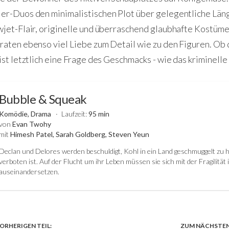
er-Duos den minimalistischen Plot über gelegentliche Läng
wjet-Flair, originelle und überraschend glaubhafte Kostüm
raten ebenso viel Liebe zum Detail wie zu den Figuren. Ob
ist letztlich eine Frage des Geschmacks - wie das kriminell
Bubble & Squeak
Komödie, Drama
Laufzeit:
95 min
von
Evan Twohy
mit
Himesh Patel, Sarah Goldberg, Steven Yeun
Declan und Delores werden beschuldigt, Kohl in ein Land geschmuggelt zu 
verboten ist. Auf der Flucht um ihr Leben müssen sie sich mit der Fragilität
auseinandersetzen.
ORHERIGEN TEIL:
ZUM NÄCHSTEN 