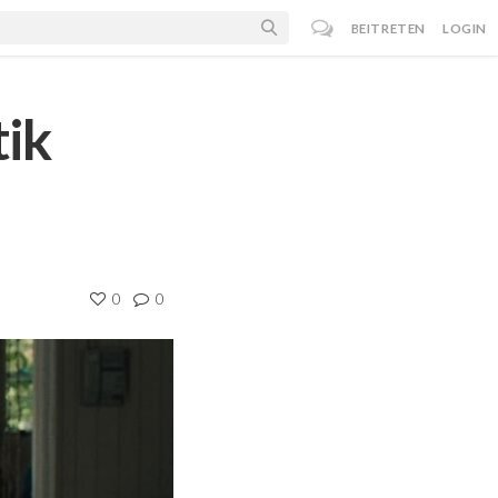
BEITRETEN
LOGIN
tik
0
0