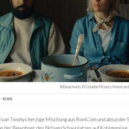
Bildnachweis: © Celadon Pictures American L
- Kritik
Evan Twohys herzige Mischung aus RomCom und absurder Sat
ie der Bewohner des fiktiven Schauplatzes auf Kohlgemüse.