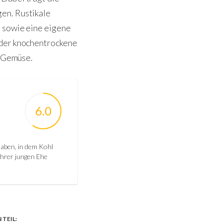
en. Rustikale
e sowie eine eigene
 der knochentrockene
e Gemüse.
6.0
haben, in dem Kohl
 ihrer jungen Ehe
TEIL: