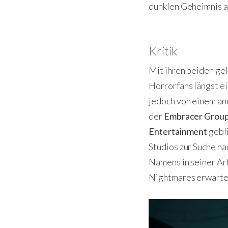
dunklen Geheimnis a
Kritik
Mit ihren beiden g
Horrorfans längst e
jedoch von einem an
der
Embracer Grou
Entertainment
gebli
Studios zur Suche na
Namens in seiner Ar
Nightmares erwarten