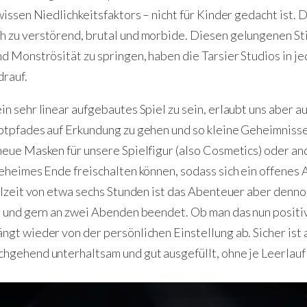
issen Niedlichkeitsfaktors – nicht für Kinder gedacht ist. D
 zu verstörend, brutal und morbide. Diesen gelungenen Sti
d Monströsität zu springen, haben die Tarsier Studios in je
drauf.
n sehr linear aufgebautes Spiel zu sein, erlaubt uns aber a
ptpfades auf Erkundung zu gehen und so kleine Geheimniss
neue Masken für unsere Spielfigur (also Cosmetics) oder an
eheimes Ende freischalten können, sodass sich ein offenes
elzeit von etwa sechs Stunden ist das Abenteuer aber denn
t und gern an zwei Abenden beendet. Ob man das nun positi
gt wieder von der persönlichen Einstellung ab. Sicher ist 
hgehend unterhaltsam und gut ausgefüllt, ohne je Leerlauf