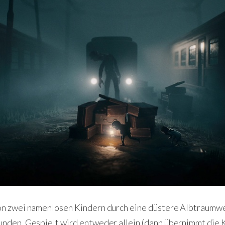
on zwei namenlosen Kindern durch eine düstere Albtraumwe
nden. Gespielt wird entweder allein (dann übernimmt die K