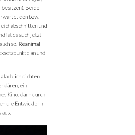
l besitzen). Beide
erwartet den bzw.
leichabschnitten und
d ist es auch jetzt
 auch so.
Reanimal
ücksetzpunkte an und
nglaublich dichten
erklären, ein
hes Kino, dann durch
n die Entwickler in
s aus.