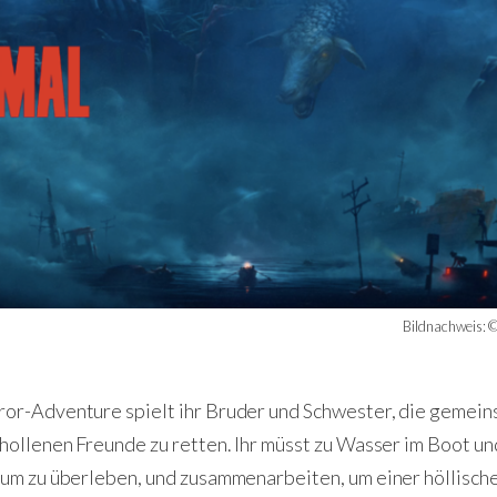
Bildnachweis: ©
or-Adventure spielt ihr Bruder und Schwester, die gemein
hollenen Freunde zu retten. Ihr müsst zu Wasser im Boot un
 um zu überleben, und zusammenarbeiten, um einer höllische