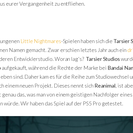
us eurer Vergangenheit zu entfliehen.
elungenen
Little Nightmares
-Spielen haben sich die
Tarsier 
inen Namen gemacht. Zwar erschien letztes Jahr auch ein
dr
deren Entwicklerstudio. Woran lag's?
Tarsier Studios
wurd
p
aufgekauft, während die Rechte der Marke bei
Bandai Na
eben sind. Daher kam es für die Reihe zum Studiowechsel un
ch einem neuen Projekt. Dieses nennt sich
Reanimal
, ist ab
t genau das, was man von einem geistigen Nachfolger eines 
 würde. Wir haben das Spiel auf der PS5 Pro getestet.