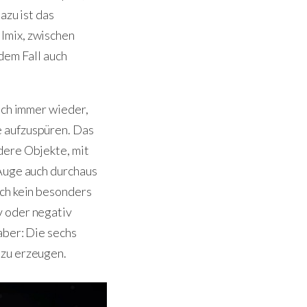
azu ist das
lmix, zwischen
dem Fall auch
uch immer wieder,
e aufzuspüren. Das
dere Objekte, mit
 Auge auch durchaus
och kein besonders
v oder negativ
aber: Die sechs
 zu erzeugen.