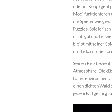
oder im Koop (geht p
Modi funktionieren 
die Spieler wie gew
Puzzles. Spielerisch
nicht, gut und teilw
bleibt mit seiner Sp
dürfte kaum überfor
Seinen Reiz bezieht 
Atmosphäre. Die düst
tolles environmental
einen dichten Wald 
jedem Fall gesorgt 