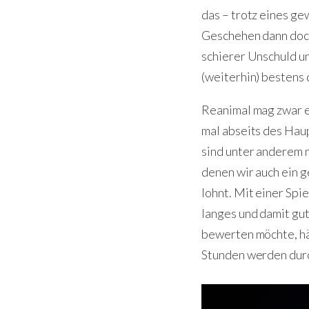
das – trotz eines gew
Geschehen dann doch
schierer Unschuld un
(weiterhin) bestens 
Reanimal mag zwar ei
mal abseits des Hau
sind unter anderem 
denen wir auch ein g
lohnt. Mit einer Spi
langes und damit gu
bewerten möchte, hän
Stunden werden durc