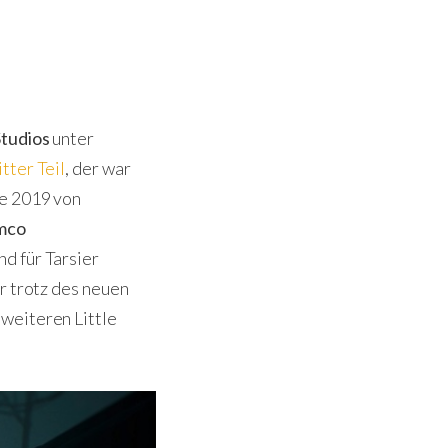
Studios
unter
itter Teil
, der war
e 2019 von
mco
d für Tarsier
er trotz des neuen
weiteren Little