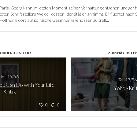
Paris. Georg kann im letzten Moment seiner Verhaftung entgehen und gerät
toten Schriftstellers Weidel, dessen Identität er annimmt. Er flüchtet nach 
Hoffnung, dort auf politische Gesinnungsgenossen zu treff...
ORHERIGEN TEIL:
ZUM NÄCHSTEN 
Teil 15/56
Teil 17/56
ou Can Do with Your Life -
Yoho - Kri
Kritik
0
0