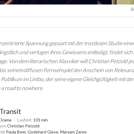
B
nzentrierte Spannung gepaart mit der trostlosen Studie eine
t ängstlich und verlogen ihres Gewissens entledigt, findet sic
ge. Von dem literarischen Klassiker will Christian Petzold j
 seinem diffusen Fernsehspiel den Anschein von Relevanz g
as Publikum im Limbo, der seine eigene Gleichgültigkeit mit d
 a road to nowhere.
Transit
Drama
Laufzeit:
101 min
von
Christian Petzold
mit
Paula Beer, Godehard Giese, Maryam Zaree