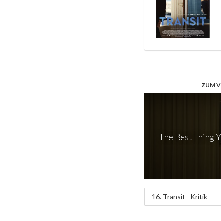
ZUM V
The Best Thing Y
16. Transit - Kritik