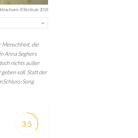
ildnachweis: © Berlinale 2018
r Menschheit, die
h in Anna Seghers
edoch nichts außer
eben soll. Statt der
em Schluss-Song
3.5