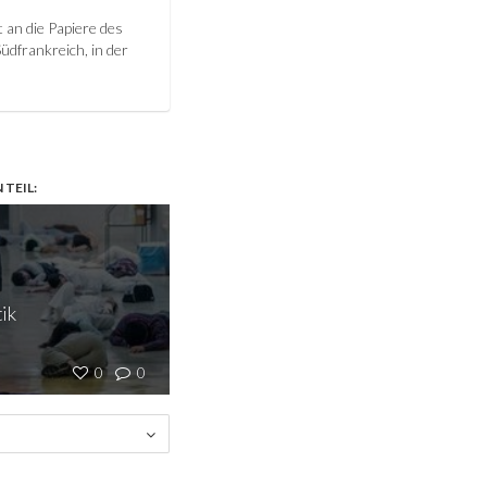
 an die Papiere des
Südfrankreich, in der
TEIL:
tik
0
0