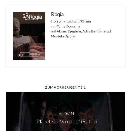
Roqia
Horror
Laufzeit:
95 min
von
Yanis Koussim
mit
Akram Djeghim, Adila Bendimerad,
Mostefa Djadjam
ZUM VORHERIGEN TEIL:
Teil 26/34
"Planet der Vampire" (Retro)