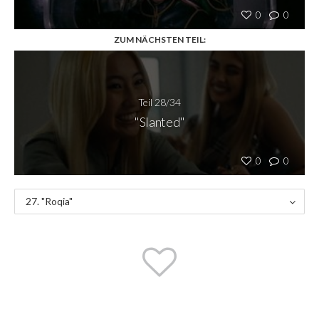
0
0
ZUM NÄCHSTEN TEIL:
Teil 28/34
"Slanted"
0
0
27. "Roqia"