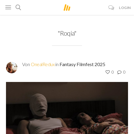
LOGIN
"Roqia"
Von
OnealRedux
in
Fantasy Filmfest 2025
0
0