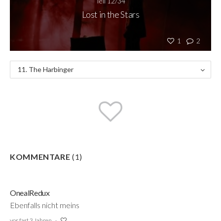
Teil 12/34
Lost in the Stars
1
2
11. The Harbinger
KOMMENTARE
(
1
)
OnealRedux
Ebenfalls nicht meins
vor fast 3 Jahren