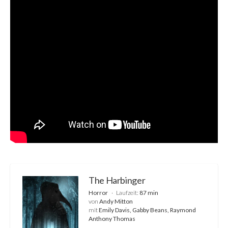
The Harbinger
Horror
Laufzeit:
87 min
von
Andy Mitton
mit
Emily Davis, Gabby Beans, Raymond
Anthony Thomas