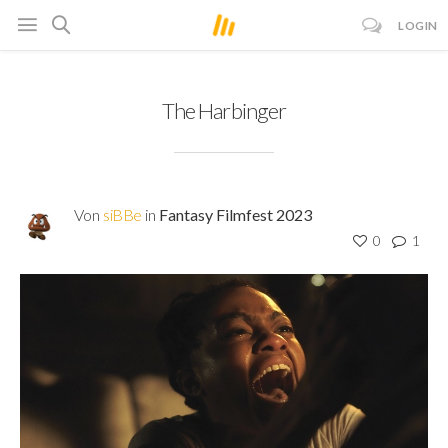
LOGIN
The Harbinger
Von
siBBe
in
Fantasy Filmfest 2023
0
1