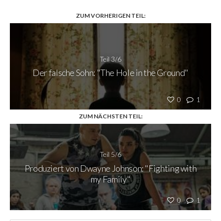
ZUM VORHERIGEN TEIL:
Teil 3/6
Der falsche Sohn: "The Hole in the Ground"
0
1
ZUM NÄCHSTEN TEIL:
Teil 5/6
Produziert von Dwayne Johnson: "Fighting with
my Family"
0
1