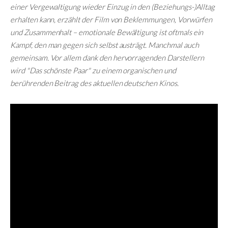
einer Vergewaltigung wieder Einzug in den (Beziehungs-)Alltag
erhalten kann, erzählt der Film von Beklemmungen, Vorwürfen
und Zusammenhalt – emotionale Bewältigung ist oftmals ein
Kampf, den man gegen sich selbst austrägt. Manchmal auch
gemeinsam. Vor allem dank den hervorragenden Darstellern
wird "Das schönste Paar" zu einem organischen und
berührenden Beitrag des aktuellen deutschen Kinos.