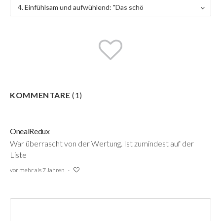
4. Einfühlsam und aufwühlend: "Das schö
nste Paar"
KOMMENTARE
(
1
)
OnealRedux
War überrascht von der Wertung. Ist zumindest auf der
Liste
vor mehr als 7 Jahren