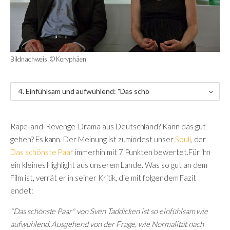
Bildnachweis: © Koryphäen
4. Einfühlsam und aufwühlend: "Das schö
nste Paar"
Rape-and-Revenge-Drama aus Deutschland? Kann das gut
gehen? Es kann. Der Meinung ist zumindest unser
Souli
, der
Das schönste Paar
immerhin mit 7 Punkten bewertet.Für ihn
ein kleines Highlight aus unserem Lande. Was so gut an dem
Film ist, verrät er in seiner Kritik, die mit folgendem Fazit
endet:
"Das schönste Paar" von Sven Taddicken ist so einfühlsam wie
aufwühlend. Ausgehend von der Frage, wie Normalität nach