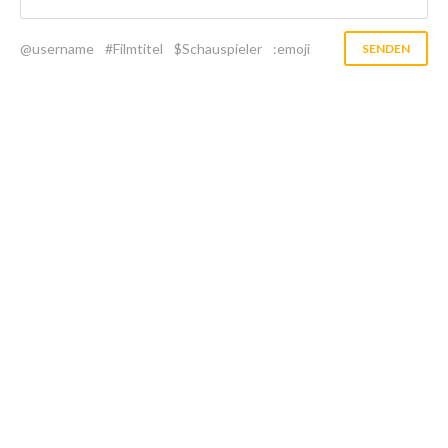
@username
#Filmtitel
$Schauspieler
:emoji