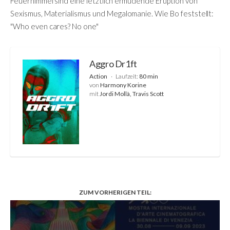
Feuerhimmel sind eine letztlich ermüdende Eruption von
Sexismus, Materialismus und Megalomanie. Wie Bo feststellt:
"Who even cares? No one"
Aggro Dr1ft
Action
Laufzeit:
80 min
von
Harmony Korine
mit
Jordi Mollà, Travis Scott
ZUM VORHERIGEN TEIL: