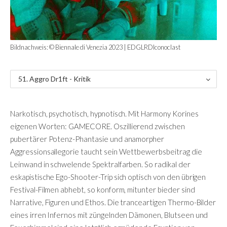
Bildnachweis: © Biennale di Venezia 2023 | EDGLRDIconoclast
51. Aggro Dr1ft - Kritik
Narkotisch, psychotisch, hypnotisch. Mit Harmony Korines
eigenen Worten: GAMECORE. Oszillierend zwischen
pubertärer Potenz-Phantasie und anamorpher
Aggressionsallegorie taucht sein Wettbewerbsbeitrag die
Leinwand in schwelende Spektralfarben. So radikal der
eskapistische Ego-Shooter-Trip sich optisch von den übrigen
Festival-Filmen abhebt, so konform, mitunter bieder sind
Narrative, Figuren und Ethos. Die tranceartigen Thermo-Bilder
eines irren Infernos mit züngelnden Dämonen, Blutseen und