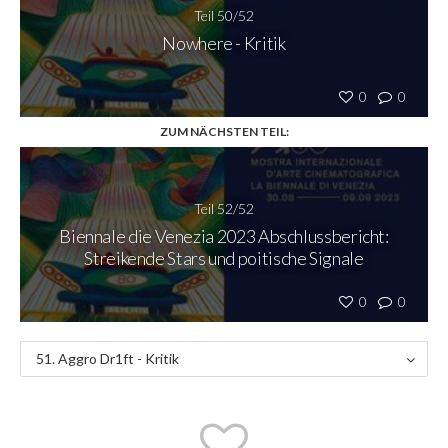
Teil 50/52
Nowhere - Kritik
0
0
ZUM NÄCHSTEN TEIL:
Teil 52/52
Biennale die Venezia 2023 Abschlussbericht:
Streikende Stars und poitische Signale
0
0
51. Aggro Dr1ft - Kritik