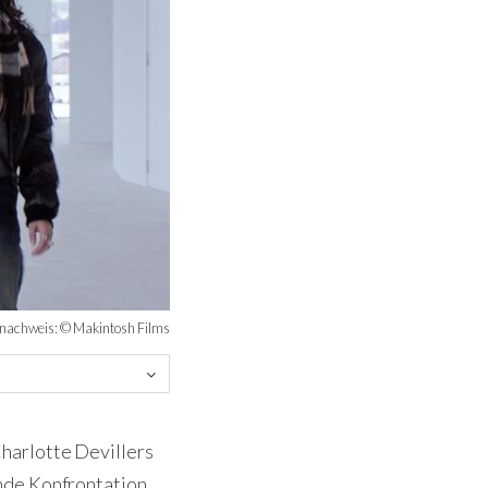
dnachweis: © Makintosh Films
harlotte Devillers
nde Konfrontation