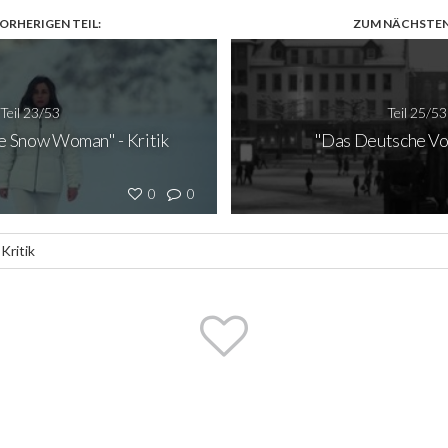
ORHERIGEN TEIL:
ZUM NÄCHSTEN 
Teil 23/53
Teil 25/53
e Snow Woman" - Kritik
"Das Deutsche Volk
0
0
Kritik