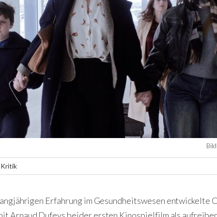
Bil
Kritik
 langjährigen Erfahrung im Gesundheitswesen entwickelte C
it Arnaud Dufeys beider ersten Kinospielfilm als aufreibe