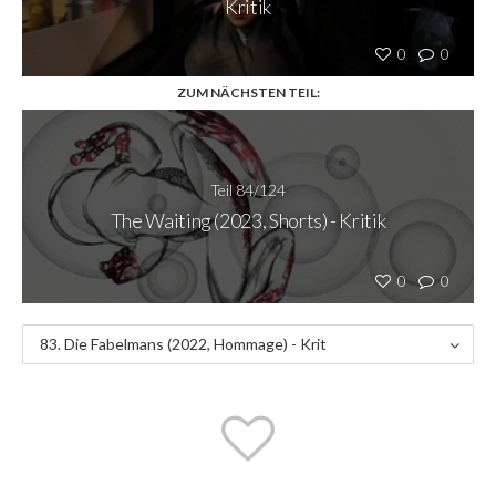
Kritik
0
0
ZUM NÄCHSTEN TEIL:
Teil 84/124
The Waiting (2023, Shorts) - Kritik
0
0
83. Die Fabelmans (2022, Hommage) - Krit
ik