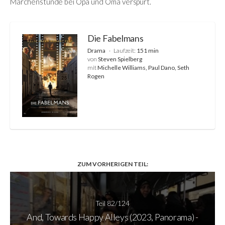
Märchenstunde bei Opa und Oma verspürt.
Die Fabelmans
Drama
Laufzeit:
151 min
von
Steven Spielberg
mit
Michelle Williams, Paul Dano, Seth
Rogen
ZUM VORHERIGEN TEIL:
Teil 82/124
And, Towards Happy Alleys (2023, Panorama) -