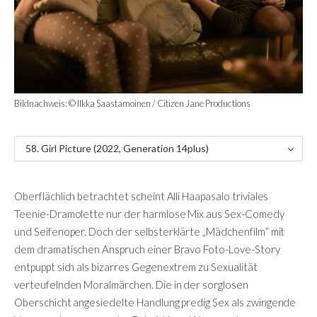
Bildnachweis: © Ilkka Saastamoinen / Citizen Jane Productions
58. Girl Picture (2022, Generation 14plus)
- Kritik
Oberflächlich betrachtet scheint Alli Haapasalo triviales
Teenie-Dramolette nur der harmlose Mix aus Sex-Comedy
und Seifenoper. Doch der selbsterklärte „Mädchenfilm“ mit
dem dramatischen Anspruch einer Bravo Foto-Love-Story
entpuppt sich als bizarres Gegenextrem zu Sexualität
verteufelnden Moralmärchen. Die in der sorglosen
Oberschicht angesiedelte Handlung predig Sex als zwingende