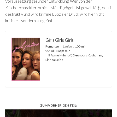
Voraussetzung gesunder Entwicklung. Wer von den
Klischeecharakteren nicht ständig vögelt, ist gewalttätig, depri,
destruktiv und wird kriminell. Sozialer Druck wird hier nicht
kritisiert, sondern ausgeübt.
Girls Girls Girls
Romanze
Laufzeit:
100 min
von
Alli Haapasalo
mit
Aamu Milonoff, Eleonoora Kauhanen,
Linnea Leino
ZUM VORHERIGEN TEIL: