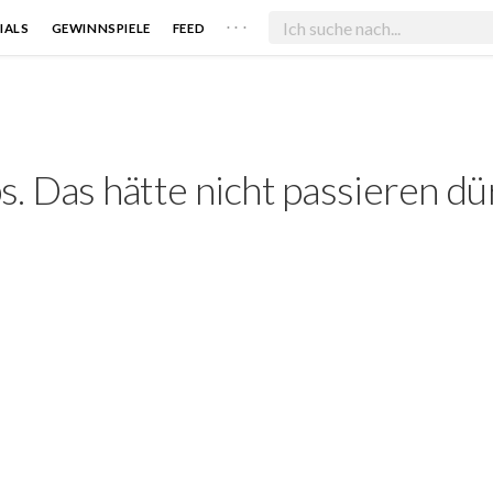
. . .
IALS
GEWINNSPIELE
FEED
. Das hätte nicht passieren dü