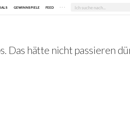
. . .
IALS
GEWINNSPIELE
FEED
. Das hätte nicht passieren dü