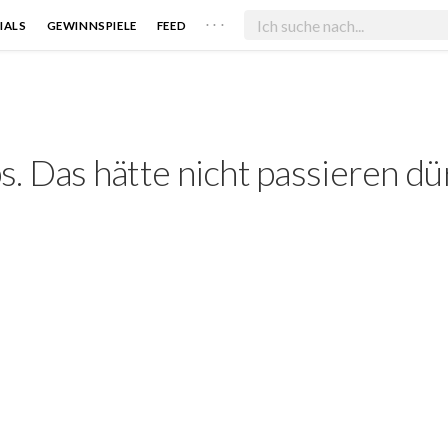
. . .
IALS
GEWINNSPIELE
FEED
. Das hätte nicht passieren dü