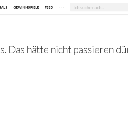
. . .
IALS
GEWINNSPIELE
FEED
. Das hätte nicht passieren dü