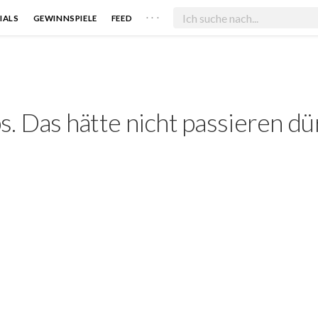
. . .
IALS
GEWINNSPIELE
FEED
. Das hätte nicht passieren dü